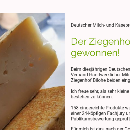
Deutscher Milch- und Käsepr
Der Ziegenhof
gewonnen!
Beim diesjährigen Deutschen
Verband Handwerklicher Milc
Ziegenhof Bilohe beiden ein
Ich freue sehr, als sehr klei
bestehen zu können.
158 eingereichte Produkte w
einer 24-köpfigen Fachjury u
Publikumsbewertung geprüft
Für mich ist das, nach der G