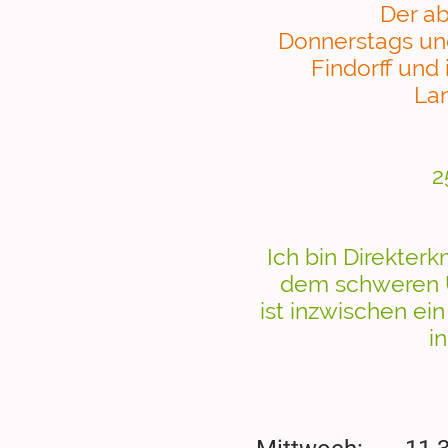
Der ab
Donnerstags un
Findorff und
Lan
2
Ich bin Direkter
dem schweren U
ist inzwischen 
i